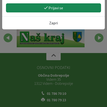
Prijavi se
Zapri
OSNOVNI PODATKI
Občina Dobrepolje
Videm 35
1312 Videm - Dobrepolje
01 786 70 10
01 780 79 23