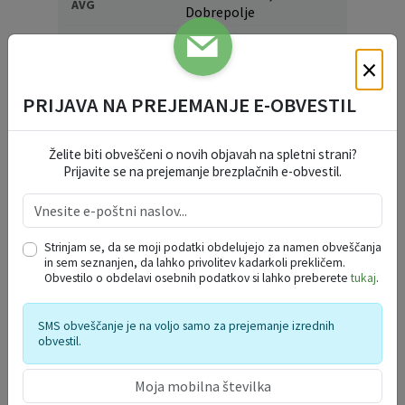
AVG
Dobrepolje
PGD ZDENSKA VAS VABI NA GASILSKO VESELICO S SKUPINO CALYPSO
22
×
GASILSKI DOM ZDENSKA VAS, Videm -
AVG
Dobrepolje
PRIJAVA NA PREJEMANJE E-OBVESTIL
DOBREPOLJSKO KROMPIRJEVANJE
13
Videm 34, Videm - Dobrepolje
SEP
Želite biti obveščeni o novih objavah na spletni strani?
Prijavite se na prejemanje brezplačnih e-obvestil.
PROSTORSKA PREDSTAVITEV
OBČINE DOBREPOLJE
Strinjam se, da se moji podatki obdelujejo za namen obveščanja
in sem seznanjen, da lahko privolitev kadarkoli prekličem.
Obvestilo o obdelavi osebnih podatkov si lahko preberete
tukaj
.
SMS obveščanje je na voljo samo za prejemanje izrednih
obvestil.