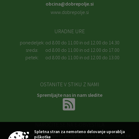
obcina@dobrepolje.si
www.dobrepolje.si
URADNE URE
ponedeljek:
od 8.00 do 11.00 in od 12.00 do 14.30
sreda:
od 8.00 do 11.00 in od 12.00 do 17.00
petek:
od 8.00 do 11.00 in od 12.00 do 13.00
OSTANITE V STIKU Z NAMI
Spremljajte nas in nam sledite
NAROČITE SE NA E-OBVESTILA
Spletna stran za nemoteno delovanje uporablja
Želite ostati obveščeni in podpreti naša prizadevanja za
piškotke