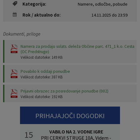
Kategorija:
Namere, odločbe, pobude
Pobratene občine
Jernej Pečnik
Civilna zaščita
Splošni in posamični akti
E-brošure
Rok / aktualno do:
14.11.2025 do 23:59
Luka iz Dobrepolja
Prostorski akti
Promocijski video
Dokumenti, priloge
Stane Keržič
Dokumenti Občine
Prostorske fotografije
Namera za prodajo solats. deleža Občine parc. 471_1 k.o. Cesta
(OC Predstruge)
Občinsko glasilo
Velikost datoteke: 149 KB
Lokalne volitve
Povabilo k oddaji ponudbe
Velikost datoteke: 387 KB
Prijavni obrazec za posredovanje ponudbe (002)
Velikost datoteke: 192 KB
PRIHAJAJOČI DOGODKI
VABILO NA 2. VODNE IGRE
15
PRI CERKVI STRUGE 10A, Videm -