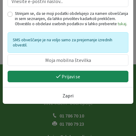
Nas kraj_11_2025 PREGLED 03
Velikost datoteke: 6 MB
Strinjam se, da se moji podatki obdelujejo za namen obveščanja
in sem seznanjen, da lahko privolitev kadarkoli prekličem.
Obvestilo o obdelavi osebnih podatkov si lahko preberete
tukaj
.
SMS obveščanje je na voljo samo za prejemanje izrednih
obvestil.
Prijavi se
OSNOVNI PODATKI
Občina Dobrepolje
Zapri
Videm 35
1312 Videm - Dobrepolje
01 786 70 10
01 780 79 23