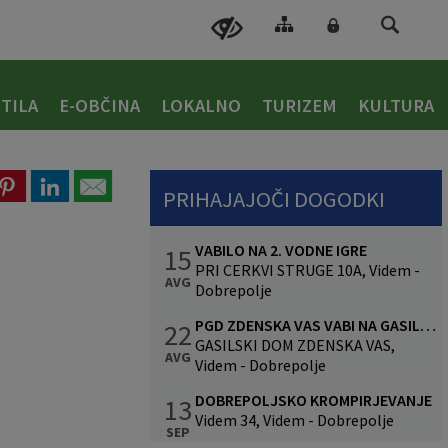
TILA
E-OBČINA
LOKALNO
TURIZEM
KULTURA
PRIHAJAJOČI DOGODKI
VABILO NA 2. VODNE IGRE
15
PRI CERKVI STRUGE 10A, Videm -
AVG
Dobrepolje
PGD ZDENSKA VAS VABI NA GASILSKO VESELICO S SKUPINO CALYPSO
22
GASILSKI DOM ZDENSKA VAS,
AVG
Videm - Dobrepolje
DOBREPOLJSKO KROMPIRJEVANJE
13
Videm 34, Videm - Dobrepolje
SEP