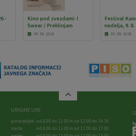
6 -
Kino pod zvezdami: I
Festival Kam
Swear / Preklinjam
nedelja, 9. 8.
08. 08. 2026
09. 08. 2026
URADNE URE
O
ponedeljek:
od 8.00 do 11.00 in od 12.00 do 14.30
S
sreda:
od 8.00 do 11.00 in od 12.00 do 17.00
petek:
od 8.00 do 11.00 in od 12.00 do 13.00