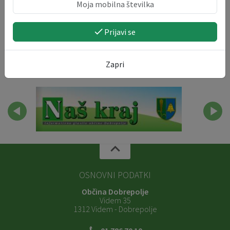
Prijavi se
Zapri
OSNOVNI PODATKI
Občina Dobrepolje
Videm 35
1312 Videm - Dobrepolje