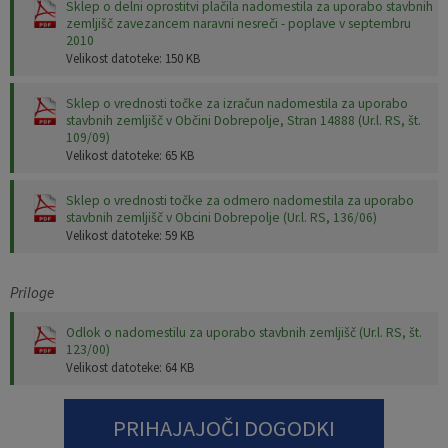
Sklep o delni oprostitvi plačila nadomestila za uporabo stavbnih
zemljišč zavezancem naravni nesreči - poplave v septembru
Pobratene občine
Jernej Pečnik
Civilna zaščita
Splošni in posamični akti
E-brošure
2010
Velikost datoteke: 150 KB
Luka iz Dobrepolja
Prostorski akti
Promocijski video
Sklep o vrednosti točke za izračun nadomestila za uporabo
stavbnih zemljišč v Občini Dobrepolje, Stran 14888 (Ur.l. RS, št.
Stane Keržič
Dokumenti Občine
Prostorske fotografije
109/09)
Velikost datoteke: 65 KB
Občinsko glasilo
Sklep o vrednosti točke za odmero nadomestila za uporabo
stavbnih zemljišč v Obcini Dobrepolje (Ur.l. RS, 136/06)
Lokalne volitve
Velikost datoteke: 59 KB
Priloge
Odlok o nadomestilu za uporabo stavbnih zemljišč (Ur.l. RS, št.
123/00)
Velikost datoteke: 64 KB
PRIHAJAJOČI DOGODKI