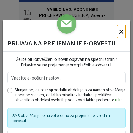
VABILO NA 2. VODNE IGRE
15
PRI CERKVI STRUGE 10A, Videm -
AVG
Dobrepolje
×
PGD ZDENSKA VAS VABI NA GASILSKO VESELICO S SKUPINO CALYPSO
22
GASILSKI DOM ZDENSKA VAS, Videm -
AVG
PRIJAVA NA PREJEMANJE E-OBVESTIL
Dobrepolje
DOBREPOLJSKO KROMPIRJEVANJE
13
Želite biti obveščeni o novih objavah na spletni strani?
Videm 34, Videm - Dobrepolje
SEP
Prijavite se na prejemanje brezplačnih e-obvestil.
PROSTORSKA PREDSTAVITEV
Strinjam se, da se moji podatki obdelujejo za namen obveščanja
OBČINE DOBREPOLJE
in sem seznanjen, da lahko privolitev kadarkoli prekličem.
Obvestilo o obdelavi osebnih podatkov si lahko preberete
tukaj
.
SMS obveščanje je na voljo samo za prejemanje izrednih
obvestil.